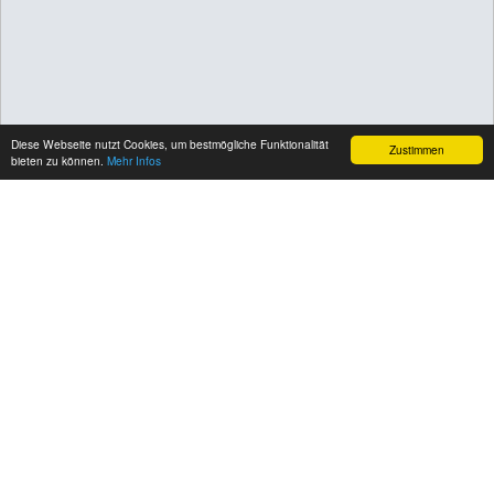
Diese Webseite nutzt Cookies, um bestmögliche Funktionalität
Zustimmen
bieten zu können.
Mehr Infos
Freiland-Aquarium und -
Terrarium
Startseite
Unsere Abteilung betreibt das Freiland-
Aquarium und -Terrarium in Stein.